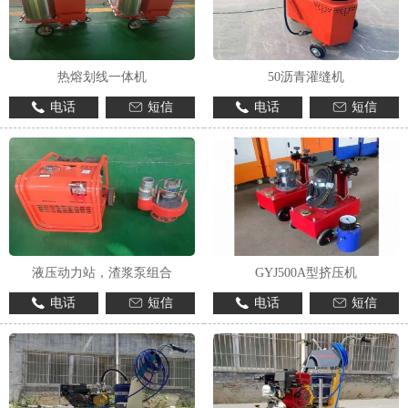
热熔划线一体机
50沥青灌缝机
电话
短信
电话
短信
液压动力站，渣浆泵组合
GYJ500A型挤压机
电话
短信
电话
短信