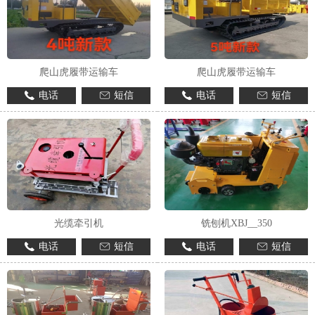
爬山虎履带运输车
爬山虎履带运输车
电话
短信
电话
短信
光缆牵引机
铣刨机XBJ__350
电话
短信
电话
短信