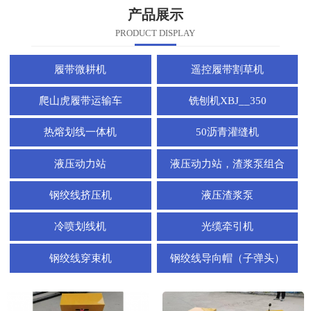
产品展示
PRODUCT DISPLAY
履带微耕机
遥控履带割草机
爬山虎履带运输车
铣刨机XBJ__350
热熔划线一体机
50沥青灌缝机
液压动力站
液压动力站，渣浆泵组合
钢绞线挤压机
液压渣浆泵
冷喷划线机
光缆牵引机
钢绞线穿束机
钢绞线导向帽（子弹头）