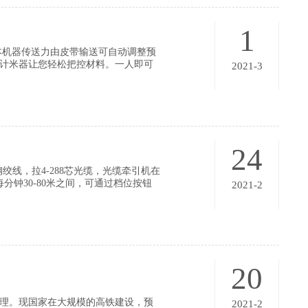
1
本机器传送力由皮带输送可自动调整预
计米器让您轻松把控材料。一人即可
2021-3
施工效率。
24
绞线，拉4-288芯光缆，光缆牵引机在
钟30-80米之间，可通过档位按钮
2021-2
无极变速，自带发电功能，远程遥控
20
理。现国家在大规模的高铁建设，预
2021-2