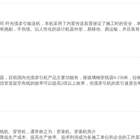
司:纤光缆牵引输送机，本机采用了内置传送装置保证了施工时的安全，
有挑剔，不伤缆。以人性化的设计机器外形，易移动、易运输，并且装有
的劳动量，省时、省力，省工钱，降低了工程周期和生产成本，保证线缆
，目前国内光缆牵引机产品主要功能有，推玻璃钢穿线器0-150米，拉钢
信管道架空布线的效率可以提高2倍以上效率，光缆牵引机的牵引速度在每分
品越来越趋于智能话，目前先进的长云科技品牌光缆牵引机已经实现了，
线机、穿管机，通常称之为：穿束机。穿索机简介
降低生产成本、提高生产效率、追求利润成为各施工单位和企业的工作原