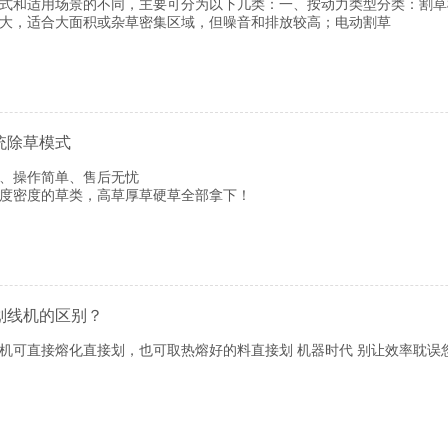
式和适用场景的不同，主要可分为以下几类：一、按动力类型分类‌：割
大，适合大面积或杂草密集区域，但噪音和排放较高；电动割草
统除草模式
、操作简单、售后无忧
度密度的草类，高草厚草硬草全部拿下！
划线机的区别？
机可直接熔化直接划，也可取热熔好的料直接划 机器时代 别让效率耽误