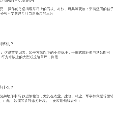
让您的割草机更耐用
要： 操作前务必清理草坪上的石块、树枝、玩具等硬物；穿着坚固的鞋
每次修剪不要超过草叶自然高度的三分
割草机？
 这是首要因素。50平方米以下的小型草坪，手推式或轻型电动款即可；5
00平方米以上的大型或丘陵草坪，则需
是什么？
在复杂地形中高 效运输物资‌，尤其在农业、建筑、林业、军事和救援等领
、山地、沙漠等多种恶劣环境。主要应用领域‌农业‌：