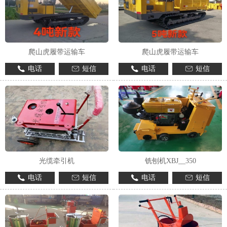
爬山虎履带运输车
爬山虎履带运输车
电话
短信
电话
短信
光缆牵引机
铣刨机XBJ__350
电话
短信
电话
短信