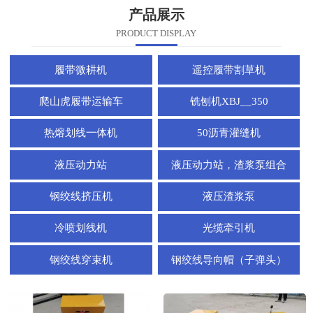
产品展示
PRODUCT DISPLAY
履带微耕机
遥控履带割草机
爬山虎履带运输车
铣刨机XBJ__350
热熔划线一体机
50沥青灌缝机
液压动力站
液压动力站，渣浆泵组合
钢绞线挤压机
液压渣浆泵
冷喷划线机
光缆牵引机
钢绞线穿束机
钢绞线导向帽（子弹头）