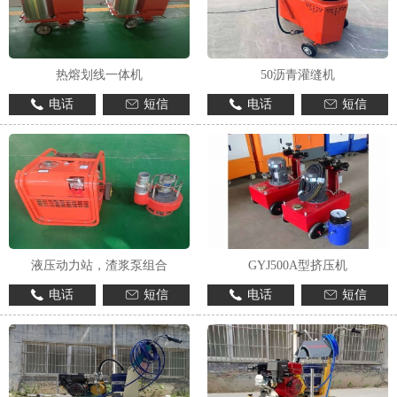
热熔划线一体机
50沥青灌缝机
电话
短信
电话
短信
液压动力站，渣浆泵组合
GYJ500A型挤压机
电话
短信
电话
短信