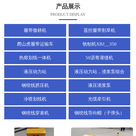
产品展示
PRODUCT DISPLAY
履带微耕机
遥控履带割草机
爬山虎履带运输车
铣刨机XBJ__350
热熔划线一体机
50沥青灌缝机
液压动力站
液压动力站，渣浆泵组合
钢绞线挤压机
液压渣浆泵
冷喷划线机
光缆牵引机
钢绞线穿束机
钢绞线导向帽（子弹头）