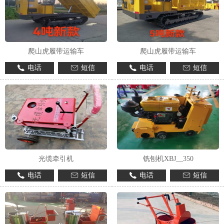
爬山虎履带运输车
爬山虎履带运输车
电话
短信
电话
短信
光缆牵引机
铣刨机XBJ__350
电话
短信
电话
短信