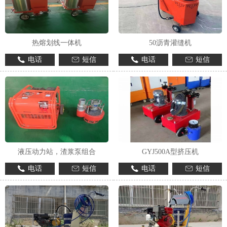
热熔划线一体机
50沥青灌缝机
电话
短信
电话
短信
液压动力站，渣浆泵组合
GYJ500A型挤压机
电话
短信
电话
短信