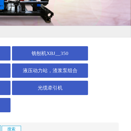
铣刨机XBJ__350
液压动力站，渣浆泵组合
光缆牵引机