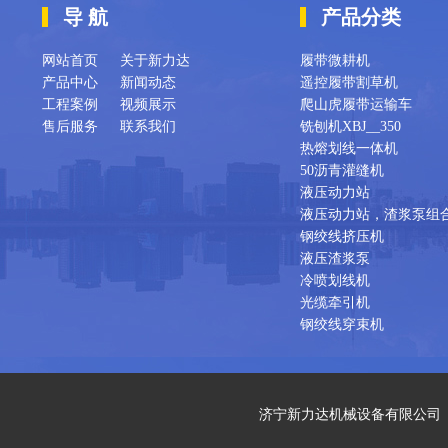
导 航
产品分类
网站首页
关于新力达
履带微耕机
产品中心
新闻动态
遥控履带割草机
工程案例
视频展示
爬山虎履带运输车
售后服务
联系我们
铣刨机XBJ__350
热熔划线一体机
50沥青灌缝机
液压动力站
液压动力站，渣浆泵组
钢绞线挤压机
液压渣浆泵
冷喷划线机
光缆牵引机
钢绞线穿束机
济宁新力达机械设备有限公司