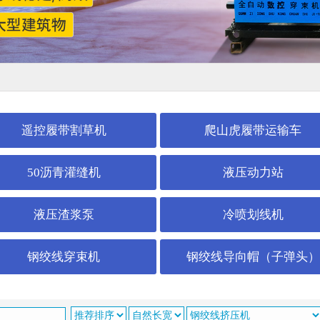
遥控履带割草机
爬山虎履带运输车
50沥青灌缝机
液压动力站
液压渣浆泵
冷喷划线机
钢绞线穿束机
钢绞线导向帽（子弹头）