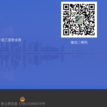
一至三层营业房
微信二维码
鲁公网安备 37081102000378号